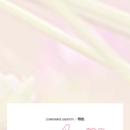
特色
／
CORPORATE IDENTITY