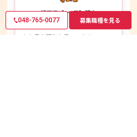
埼玉県【3つ星】認定
募集職種
を見る
048-765-0077
介護人材の採用・育成において、県
から最高評価を得ています。
シニア活躍推進企業
幅広い世代が経験や個性を活かせ
る環境を整えています。