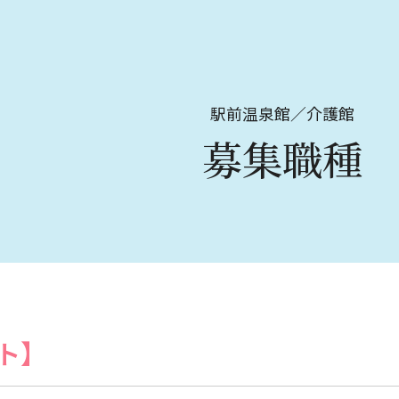
駅前温泉館／介護館
募集職種
ト】