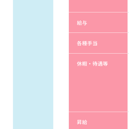
給与
各種手当
休暇・待遇等
昇給