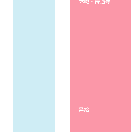
休暇・待遇等
昇給